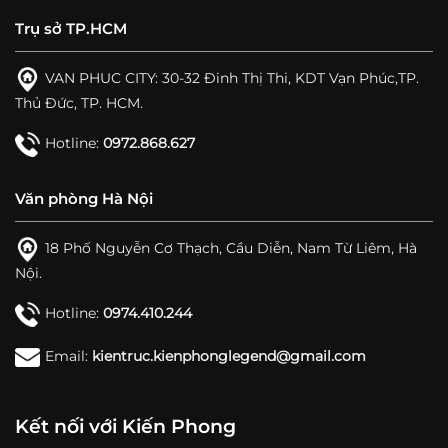
Trụ sở TP.HCM
VAN PHUC CITY: 30-32 Đinh Thị Thi, KDT Vạn Phúc,TP.
Thủ Đức, TP. HCM.
Hotline:
0972.868.627
Văn phòng Hà Nội
18 Phố Nguyễn Cơ Thạch, Cầu Diễn, Nam Từ Liêm, Hà
Nội.
Hotline:
0974.410.244
Email:
kientruc.kienphonglegend@gmail.com
Kết nối với Kiến Phong