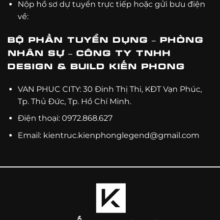
Nộp hồ sơ dự tuyển trực tiếp hoặc gửi bưu điện
về:
BỘ PHẦN TUYỂN DỤNG – PHÒNG
NHÂN SỰ – CÔNG TY TNHH
DESIGN & BUILD KIẾN PHONG
VAN PHUC CITY: 30 Đinh Thị Thi, KĐT Vạn Phúc,
Tp. Thủ Đức, Tp. Hồ Chí Minh.
Điện thoại: 0972.868.627
Email: kientruc.kienphonglegend@gmail.com