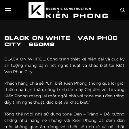
Skip
BLACK ON
TRANG CHỦ
»
CHƯA PHÂN LOẠI
»
THI CÔNG BIỆT THỰ
»
to
content
WHITE _ VẠN PHÚC CITY _ 650M2
BLACK ON WHITE _ VẠN PHÚC
CITY _ 650M2
BLACK ON WHITE _ Công trình thiết kế hiện đại và cực kỳ
ấn tượng mang đậm nét nghệ thuật và khác biệt tại KĐT
Vạn Phúc City.
Khách hàng chia sẻ: “Chị biết Kiến Phong thông qua lời giới
thiệu của bạn thân, công trình lần này Chị đến với hi vọng
Kiến Phong mang lại một ngôi nhà với tone màu đen trắng
đầy tính nghệ thuật, đặc biệt và khác biệt.”
Tổng thể ngôi nhà sử dụng tone Đen – Trắng – Đỏ, tưởng
chừng như nặng nề nhưng với Kiến Phong đã đem đến
một không gian ấn tượng với thiết kế tinh tế, và nội thất