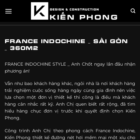
Skip
FRANCE INDOCHINE _ SÀI
TRANG CHỦ
»
THI CÔNG NHÀ PHỐ
»
to
content
GÒN _ 360M2
FRANCE INDOCHINE _ SÀI GÒN
_ 360M2
FRANCE INDOCHINE STYLE _ Anh Chốt ngay lần đầu nhận
phương án!
Vẫn như bao khách hàng khác, ngôi nhà là nơi khách hàng
trải nghiệm cuộc sống hàng ngày cùng gia đình nên việc
lựa chọn một đơn vị thiết kế thi công là điều mà khách
hàng cân nhắc rất kỹ. Anh Chị quen biết rất rộng, đã tìm
hiểu hàng chục đơn vị trước khi quyết định chọn Kiến
Phong.
Công trình Anh Chị theo phong cách France Indochine,
Kiến Phong thiết kế đường nét hơi mềm mại một xíu cho