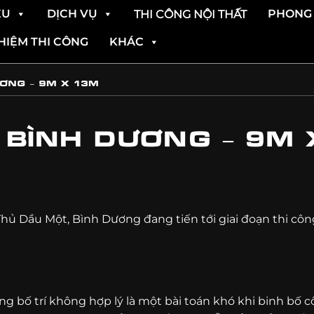
ỆU
DỊCH VỤ
PHONG 
THI CÔNG NỘI THẤT
HIỆM THI CÔNG
KHÁC
ƠNG – 9M X 13M
 BÌNH DƯƠNG – 9M 
hủ Dầu Một, Bình Dương đang tiến tới giai đoạn thi công.
tường bố trí không hợp lý là một bài toán khó khi binh b