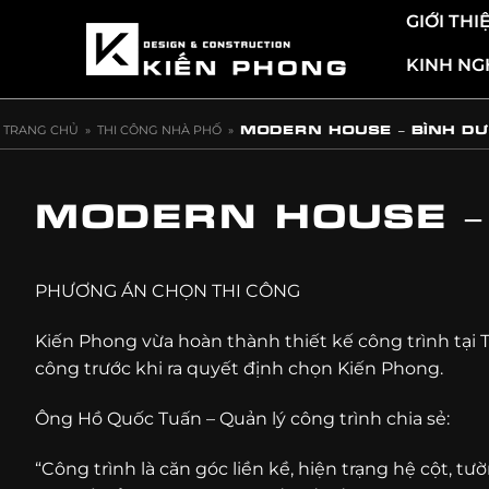
Skip
GIỚI THI
to
KINH NG
content
MODERN HOUSE – BÌNH DƯ
TRANG CHỦ
»
THI CÔNG NHÀ PHỐ
»
MODERN HOUSE –
PHƯƠNG ÁN CHỌN THI CÔNG
Kiến Phong vừa hoàn thành thiết kế công trình tại T
công trước khi ra quyết định chọn Kiến Phong.
Ông Hồ Quốc Tuấn – Quản lý công trình chia sẻ:
“Công trình là căn góc liền kề, hiện trạng hệ cột, 