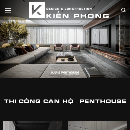
Skip
to
content
THI CÔNG CĂN HỘ | PENTHOUSE