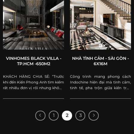
VINHOMES BLACK VILLA -
NHÀ TÌNH CẢM - SÀI GÒN -
TP.HCM -650M2
6X16M
KHÁCH HÀNG CHIA SẺ: “Trước
Công trình mang phong cách
khi đến Kiến Phong Anh tìm kiếm
Indochine hiện đại mà tình cảm,
rất nhiều đơn vị rồi nhưng không
tinh tế, pha trộn giữa kiến trúc
phù hợp. Anh chọn Kiến Phong
Phương Đông và Phương Tây
không đơn thuần cần một
mang đến khách hàng cảm giác
chuyên gia thẩm mỹ thiết kế
gần gũi mà nghệ thuật.
công trình đẹp hay tình cảm, mà
1
2
3
còn cần một công ty có đủ khả
năng thực thi biến công trình
thiết kế thành hiện thực. Ở Kiến
Phong thiết kế thi công rất chỉnh