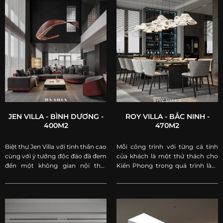
JEN VILLA - BÌNH DƯƠNG -
ROY VILLA - BẮC NINH -
400M2
470M2
Biệt thự Jen Villa với tinh thần cao
Mỗi công trình với từng cá tính
cùng với ý tưởng độc đáo đã đem
của khách là một thử thách cho
đến một không gian nội thất
Kiến Phong trong quá trình làm
đẳng cấp, tinh tế và đầy tính nghệ
nghề. Với công trình lần này, Kiến
thuật.
Phong đã đem đến một không
gian nhẹ nhàng, sang trọng và
tình cảm.