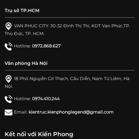
Trụ sở TP.HCM
VAN PHUC CITY: 30-32 Đinh Thị Thi, KDT Vạn Phúc,TP.
Thủ Đức, TP. HCM.
Hotline:
0972.868.627
Văn phòng Hà Nội
18 Phố Nguyễn Cơ Thạch, Cầu Diễn, Nam Từ Liêm, Hà
Nội.
Hotline:
0974.410.244
Email:
kientruc.kienphonglegend@gmail.com
Kết nối với Kiến Phong