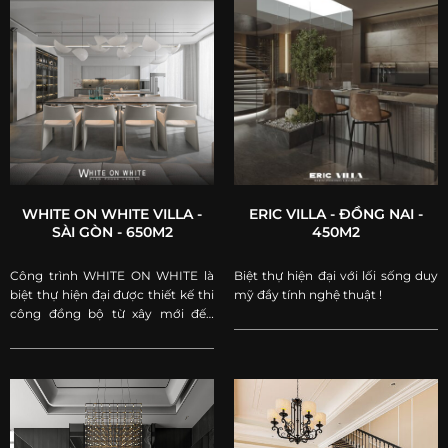
WHITE ON WHITE VILLA -
ERIC VILLA - ĐỒNG NAI -
SÀI GÒN - 650M2
450M2
Công trình WHITE ON WHITE là
Biệt thự hiện đại với lối sống duy
biệt thự hiện đại được thiết kế thi
mỹ đầy tính nghệ thuật !
công đồng bộ từ xây mới đến
hoàn thiện nội thất chìa khoá trao
tay bởi KIẾN PHONG.