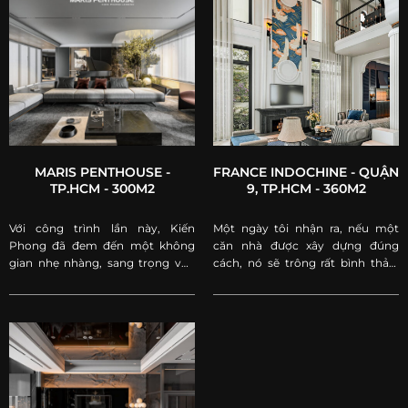
MARIS PENTHOUSE -
FRANCE INDOCHINE - QUẬN
TP.HCM - 300M2
9, TP.HCM - 360M2
Với công trình lần này, Kiến
Một ngày tôi nhận ra, nếu một
Phong đã đem đến một không
căn nhà được xây dựng đúng
gian nhẹ nhàng, sang trọng vẫn
cách, nó sẽ trông rất bình thản.
giữ được những nguyên tắc trong
Rồi theo thời gian sẽ trở nên ngày
thiết kế để đảm bảo gia chủ sống
càng đằm thắm và yên ấm. Căn
trong căn hộ luôn cảm thấy thoải
nhà nhẹ nhõm, người sống bên
mái, tiện nghi và tận hưởng cuộc
trong cũng vậy.
sống!