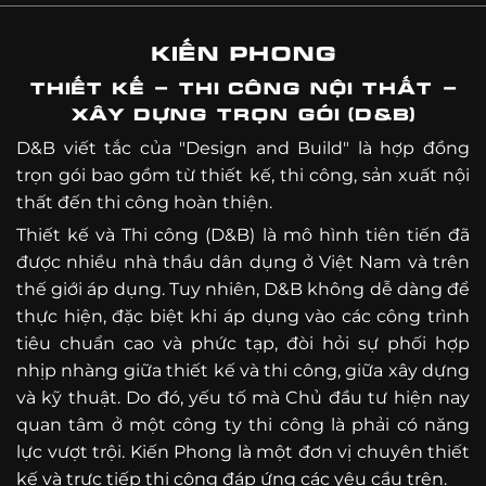
chu và sắc nét, anh rất hài lòng
hoàn toàn tin tưởng.”
KIẾN PHONG
THIẾT KẾ - THI CÔNG NỘI THẤT -
XÂY DỰNG TRỌN GÓI (D&B)
D&B viết tắc của "Design and Build" là hợp đồng
trọn gói bao gồm từ thiết kế, thi công, sản xuất nội
thất đến thi công hoàn thiện.
Thiết kế và Thi công (D&B) là mô hình tiên tiến đã
được nhiều nhà thầu dân dụng ở Việt Nam và trên
thế giới áp dụng. Tuy nhiên, D&B không dễ dàng để
thực hiện, đặc biệt khi áp dụng vào các công trình
tiêu chuẩn cao và phức tạp, đòi hỏi sự phối hợp
nhịp nhàng giữa thiết kế và thi công, giữa xây dựng
và kỹ thuật. Do đó, yếu tố mà Chủ đầu tư hiện nay
quan tâm ở một công ty thi công là phải có năng
lực vượt trội. Kiến Phong là một đơn vị chuyên thiết
kế và trực tiếp thi công đáp ứng các yêu cầu trên.