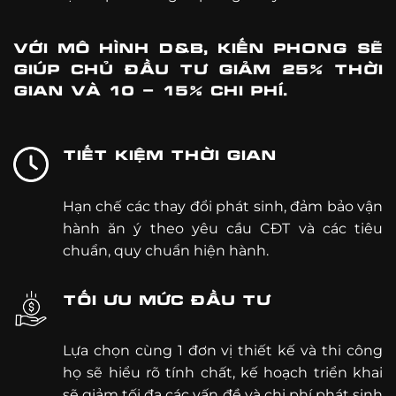
VỚI MÔ HÌNH D&B, KIẾN PHONG SẼ
GIÚP CHỦ ĐẦU TƯ GIẢM 25% THỜI
GIAN VÀ 10 - 15% CHI PHÍ.
TIẾT KIỆM THỜI GIAN
Hạn chế các thay đổi phát sinh, đảm bảo vận
hành ăn ý theo yêu cầu CĐT và các tiêu
chuẩn, quy chuẩn hiện hành.
TỐI ƯU MỨC ĐẦU TƯ
Lựa chọn cùng 1 đơn vị thiết kế và thi công
họ sẽ hiểu rõ tính chất, kế hoạch triển khai
sẽ giảm tối đa các vấn đề và chi phí phát sinh